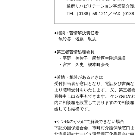
通所リハビリテーション事業部介護
TEL
（0138）59-1211
／FAX（0138
●相談・苦情解決責任者
施設長 浅島 弘志
●第三者苦情処理委員
・平野 美智子 函館厚生院評議員
・宮古 久史 榎本町会長
●苦情・相談があるときは
受付担当者が窓口となり、電話及び書面な
より随時受付をいたします。 又、第三者
直接申し出る事もできます。 ケンゆのか
内に相談箱を設置しておりますので相談箱
函しても結構です。
●ケンゆのかわにて解決できない場合
下記の国保連合会、市町村介護保険窓口ま
北海道福祉サービス運営適正化委員会に申