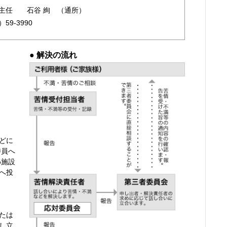
主任 石谷 絢 （通所）
）59-3990
● 解決の流れ
どに
委員へ
わ施設
へ投
たは
し立